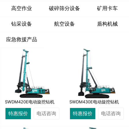
高空作业
破碎筛分设备
矿用卡车
钻采设备
航空设备
盾构机械
应急救援产品
SWDM420E电动旋挖钻机
SWDM430E电动旋挖钻机
特惠报价
电话咨询
特惠报价
电话咨询