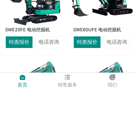
SWE20FE 电动挖掘机
SWE60UFE 电动挖掘机
特惠报价
电话咨询
特惠报价
电话咨询
首页
销售服务
我们
SWE215FE 电动挖掘机
SWE225FE 电动挖掘机
特惠报价
电话咨询
特惠报价
电话咨询